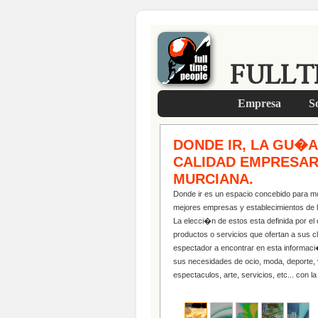
FULLT
Empresa
So
DONDE IR, LA GU�A
CALIDAD EMPRESAR
MURCIANA.
Donde ir es un espacio concebido para mos
mejores empresas y establecimientos de l
La elecci�n de estos esta definida por el 
productos o servicios que ofertan a sus cli
espectador a encontrar en esta informaci
sus necesidades de ocio, moda, deporte, 
espectaculos, arte, servicios, etc... con 
cumplidas sus expectativas.
La idea es vincular…