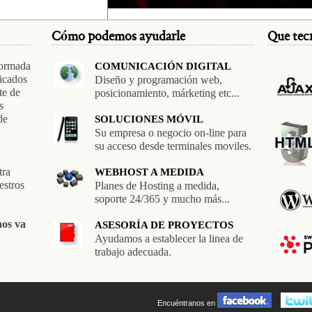
Cómo podemos ayudarle
Que tec
formada
COMUNICACIÓN DIGITAL
icados
Diseño y programación web,
te de
posicionamiento, márketing etc...
s
de
SOLUCIONES MÓVIL
Su empresa o negocio on-line para
su acceso desde terminales moviles.
tra
WEBHOST A MEDIDA
estros
Planes de Hosting a medida,
soporte 24/365 y mucho más...
nos va
ASESORÍA DE PROYECTOS
Ayudamos a establecer la linea de
trabajo adecuada.
Encuéntranos en