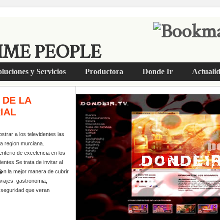
IME PEOPLE
luciones y Servicios
Productora
Donde Ir
Actuali
 DE LA
IAL
trar a los televidentes las
a region murciana.
criterio de excelencia en los
entes.Se trata de invitar al
�n la mejor manera de cubrir
viajes, gastronomia,
la seguridad que veran