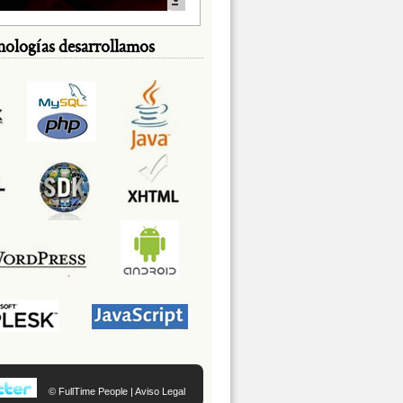
nologías desarrollamos
© FullTime People |
Aviso Legal